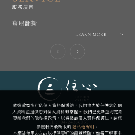
服務項目
室內設計
舊屋翻新
LEARN MORE
LEARN MORE
依據歐盟施行的個人資料保護法，我們致力於保護您的個
臺中市西區台灣大道二段573號9G
人資料並提供您對個人資料的掌握。 我們已更新並將定期
ADDRESS：
更新我們的隱私權政策，以遵循該個人資料保護法。請您
04-24366055
TEL：
參照我們最新版的
隱私權聲明
。
info@jushindesign.com.tw
MAIL：
本網站使用cookies以提供更好的瀏覽體驗。如需了解更多